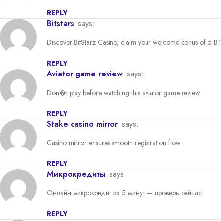
REPLY
bitstars
says:
Discover BitStarz Casino, claim your welcome bonus of 5 BTC
REPLY
aviator game review
says:
Don�t play before watching this aviator game review
REPLY
stake casino mirror
says:
Casino mirror ensures smooth registration flow
REPLY
микрокредиты
says:
Онлайн микрокредит за 5 минут — проверь сейчас!
REPLY