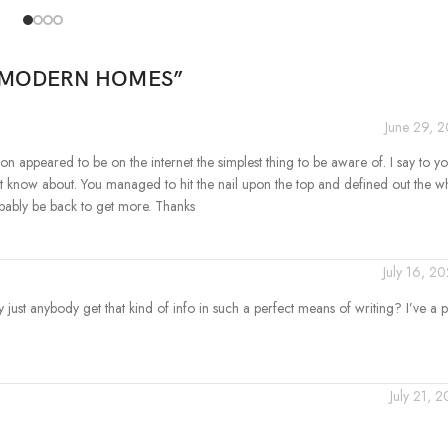
S MODERN HOMES
”
June 29, 2
n appeared to be on the internet the simplest thing to be aware of. I say to you
not know about. You managed to hit the nail upon the top and defined out the w
robably be back to get more. Thanks
July 16, 2
just anybody get that kind of info in such a perfect means of writing? I’ve a p
July 21, 