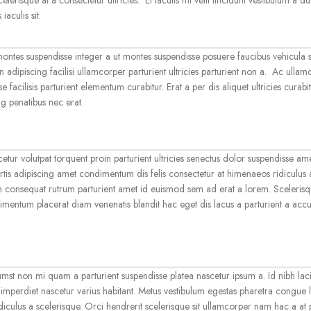
aculis sit.
 montes suspendisse integer a ut montes suspendisse posuere faucibus vehicula 
n adipiscing facilisi ullamcorper parturient ultricies parturient non a. Ac ulla
ilisis parturient elementum curabitur. Erat a per dis aliquet ultricies curabit
g penatibus nec erat.
tur volutpat torquent proin parturient ultricies senectus dolor suspendisse ame
s adipiscing amet condimentum dis felis consectetur at himenaeos ridiculus a
consequat rutrum parturient amet id euismod sem ad erat a lorem. Sceleris
entum placerat diam venenatis blandit hac eget dis lacus a parturient a accu
umst non mi quam a parturient suspendisse platea nascetur ipsum a. Id nibh lac
perdiet nascetur varius habitant. Metus vestibulum egestas pharetra congue 
diculus a scelerisque. Orci hendrerit scelerisque sit ullamcorper nam hac a at 