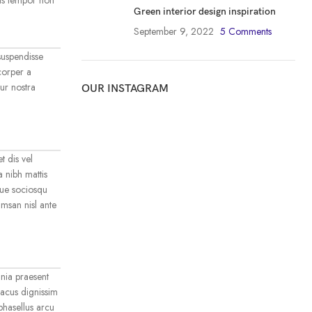
Green interior design inspiration
September 9, 2022
5 Comments
suspendisse
mcorper a
ur nostra
OUR INSTAGRAM
t dis vel
 nibh mattis
que sociosqu
msan nisl ante
inia praesent
lacus dignissim
phasellus arcu