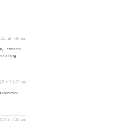
025 at 1:48 am
, I certainly
hole thing
025 at 10:37 pm
resentation
2025 at 8:32 pm