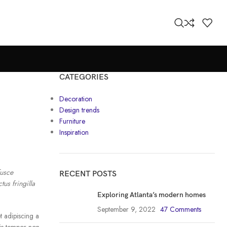
CATEGORIES
Decoration
Design trends
Furniture
Inspiration
fusce
RECENT POSTS
tus fringilla
Exploring Atlanta’s modern homes
September 9, 2022
47 Comments
t adipiscing a
uis tempor non