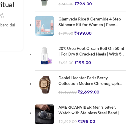
SEP
itual
₹
796.00
₹
945.00
Glamveda Rice & Ceramide 4 Step
libero dui
Skincare Kit for Women | Face
Wash, Face Serum, Moisturizer &
₹
499.00
₹
799.00
SPF 50 PA+++ Sunscreen | Hydrating
Korean Skincare Set for Barrier
Repair, Brightening & Healthy
20% Urea Foot Cream Roll On 50ml
Glowing Skin
| For Dry & Cracked Heels | With 5%
Lactic Acid, Olive Oil & Vitamin E |
₹
199.00
₹
498.00
Helps Repair and Moisturise
Cracked Heels Crack Heel Repair
DESIGN TRENDS
Roll On (20% Urea Roll On)
Daniel Hechter Paris Bercy
Collection Modern Chronograph
Reinterprets the classic bo
Watch for Men with Square Dial and
₹
2,699.00
₹
5,450.00
Silicon Band-DHM1001
Posted by
Paritoshchandra40@gmail.com
Aliquet parturient scele risque scele risque nibh preti
AMERICANVIBER Men's Silver,
suspendisse platea sapien torquent feugiat parturien
Watch with Stainless Steel Band |
Water-Resistant Analog Dress &
₹
298.00
₹
2,599.00
CONTINUE READING
Casual Wristwatch