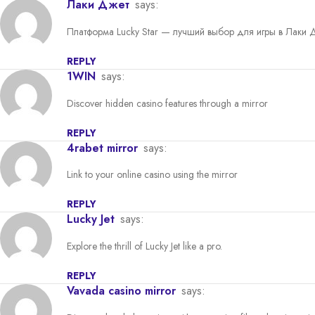
Лаки Джет
says:
Платформа Lucky Star — лучший выбор для игры в Лаки 
REPLY
1WIN
says:
Discover hidden casino features through a mirror
REPLY
4rabet mirror
says:
Link to your online casino using the mirror
REPLY
Lucky Jet
says:
Explore the thrill of Lucky Jet like a pro.
REPLY
vavada casino mirror
says: