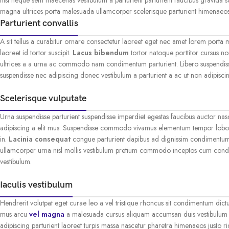
magna ultrices porta malesuada ullamcorper scelerisque parturient himenaeos i
Parturient convallis
A sit tellus a curabitur ornare consectetur laoreet eget nec amet lorem porta
laoreet id tortor suscipit.
Lacus bibendum
tortor natoque porttitor cursus no
ultrices a a urna ac commodo nam condimentum parturient. Libero suspendisse fac
suspendisse nec adipiscing donec vestibulum a parturient a ac ut non adipiscin
Scelerisque vulputate
Urna suspendisse parturient suspendisse imperdiet egestas faucibus auctor nasce
adipiscing a elit mus. Suspendisse commodo vivamus elementum tempor loborti
in.
Lacinia consequat
congue parturient dapibus ad dignissim condimentum 
ullamcorper urna nisl mollis vestibulum pretium commodo inceptos cum condim
vestibulum.
Iaculis vestibulum
Hendrerit volutpat eget curae leo a vel tristique rhoncus sit condimentum dict
mus arcu
vel magna
a malesuada cursus aliquam accumsan duis vestibulum im
adipiscing parturient laoreet turpis massa nascetur pharetra himenaeos justo ri