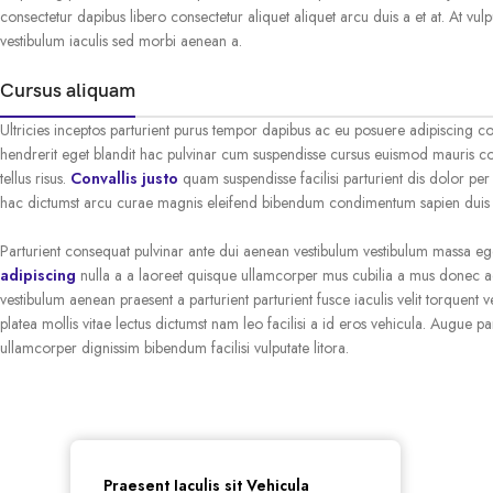
consectetur dapibus libero consectetur aliquet aliquet arcu duis a et at. At vul
vestibulum iaculis sed morbi aenean a.
Cursus aliquam
Ultricies inceptos parturient purus tempor dapibus ac eu posuere adipiscing 
hendrerit eget blandit hac pulvinar cum suspendisse cursus euismod mauris con
tellus risus.
Convallis justo
quam suspendisse facilisi parturient dis dolor pe
hac dictumst arcu curae magnis eleifend bibendum condimentum sapien duis s
Parturient consequat pulvinar ante dui aenean vestibulum vestibulum massa eg
adipiscing
nulla a a laoreet quisque ullamcorper mus cubilia a mus donec adi
vestibulum aenean praesent a parturient parturient fusce iaculis velit torquent ve
platea mollis vitae lectus dictumst nam leo facilisi a id eros vehicula. Augue p
ullamcorper dignissim bibendum facilisi vulputate litora.
Praesent Iaculis sit Vehicula