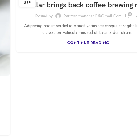
SEP
Collar brings back coffee brewing r
3
Posted by
Paritoshchandra40@gmail.com
Adipiscing hac imperdiet id blandit varius scelerisque at sagittis 
dis volutpat vehicula mus sed ut. Lacinia dui rutrum…
CONTINUE READING