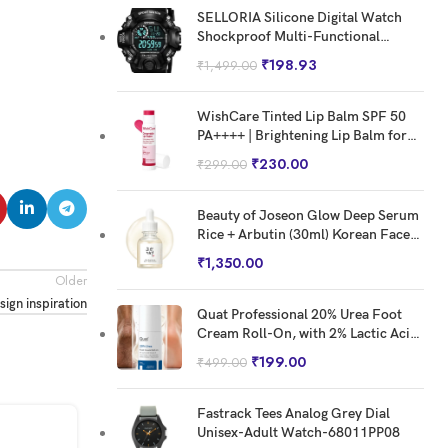
Stopper For Men | Breathing Nasal
SELLORIA Silicone Digital Watch
Strip Starter Kit
Shockproof Multi-Functional
Automatic Black Color Strap
₹
198.93
₹
1,499.00
Waterproof Digital Sports Watch
for Men Pack of 1, Water Resistance
WishCare Tinted Lip Balm SPF 50
PA++++ | Brightening Lip Balm for
Dark Lips | In-Vivo Tested | Kojic
₹
230.00
₹
299.00
Acid & Niacinamide | For Women |
5g
Beauty of Joseon Glow Deep Serum
Rice + Arbutin (30ml) Korean Face
Serum for Brightening, Even Skin
₹
1,350.00
Tone & Dark Spot Care
Older
sign inspiration
Quat Professional 20% Urea Foot
Cream Roll-On, with 2% Lactic Acid
and Vitamin E, for Cracked Heels
₹
199.00
₹
499.00
and Callus Reduction, 50ml
Fastrack Tees Analog Grey Dial
09
Unisex-Adult Watch-68011PP08