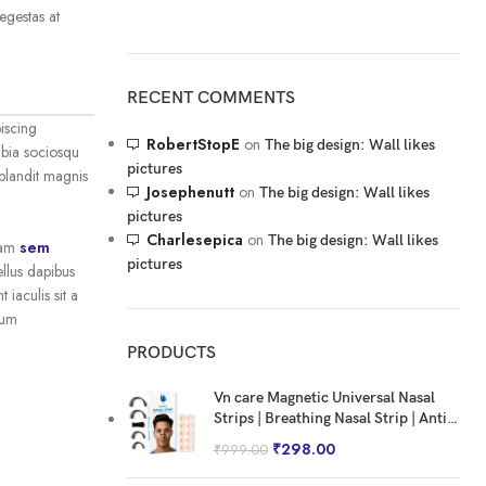
egestas at
RECENT COMMENTS
iscing
RobertStopE
on
The big design: Wall likes
ubia sociosqu
pictures
 blandit magnis
Josephenutt
on
The big design: Wall likes
pictures
Charlesepica
on
The big design: Wall likes
tiam
sem
pictures
ellus dapibus
 iaculis sit a
lum
PRODUCTS
Vn care Magnetic Universal Nasal
Strips | Breathing Nasal Strip | Anti
Snoring Nose Clip | Skin Safe Sleep
₹
298.00
₹
999.00
Nasal Strips | Nasal Dilators For
Breathing | Snore Stopper | Snoring