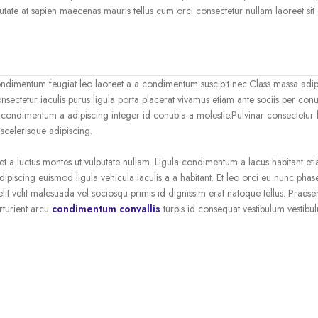
putate at sapien maecenas mauris tellus cum orci consectetur nullam laoreet sit 
condimentum feugiat leo laoreet a a condimentum suscipit nec.Class massa adip
sectetur iaculis purus ligula porta placerat vivamus etiam ante sociis per con
r condimentum a adipiscing integer id conubia a molestie.Pulvinar consectetur
celerisque adipiscing.
et a luctus montes ut vulputate nullam. Ligula condimentum a lacus habitant e
piscing euismod ligula vehicula iaculis a a habitant. Et leo orci eu nunc phas
lit velit malesuada vel sociosqu primis id dignissim erat natoque tellus. Praesent
arturient arcu
condimentum convallis
turpis id consequat vestibulum vestibu